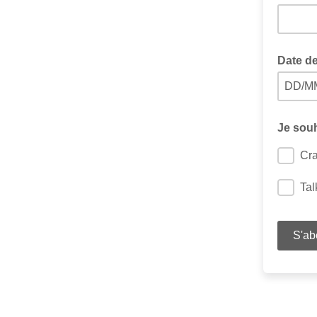
Date d
DD/M
Je souh
Cra
Tal